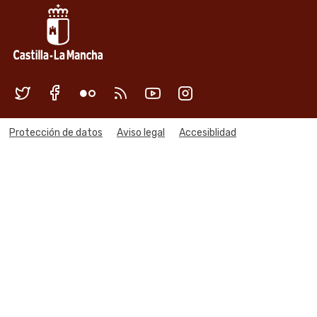
Redes sociales Junta de Castilla
Menú legal
Protección de datos
Aviso legal
Accesiblidad