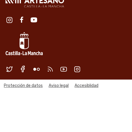
Redes sociales institución
Redes sociales Junta de Castilla
Menú legal
Protección de datos
Aviso legal
Accesiblidad