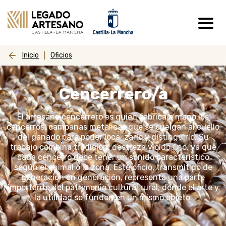
Pasar al contenido principal
Inicio
Oficios
Cencerrero/a
El
artesano cencerrero
es quien fabrica a mano los
cencerros
, campanas metálicas que se cuelgan al cuello
del ganado para poder localizarlo y distinguirlo. Su
trabajo combina
tradición,
destreza y oído fino
, ya que
cada cencerro debe tener un
sonido característico
según el animal o la zona. Este oficio, transmitido de
generación en generación, representa una parte
importante del
patrimonio cultural rural
, donde el arte y
la utilidad se funden en un mismo objeto.