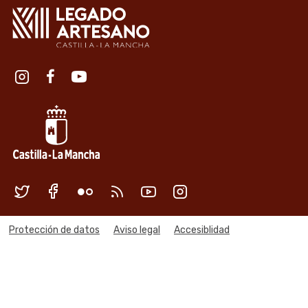
Redes sociales institución
Redes sociales Junta de Castilla
Menú legal
Protección de datos
Aviso legal
Accesiblidad