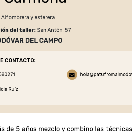
Alfombrera y esterera
ión del taller
San Antón, 57
DÓVAR DEL CAMPO
E CONTACTO:
580271
hola@patufromalmodo
icia Ruíz
e 5 años mezclo y combino las técnicas tr