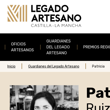
Pasar al contenido principal
Main navigation
GUARDIANES
OFICIOS
DEL LEGADO
PREMIOS REGI
ARTESANOS
ARTESANO
Inicio
Guardianes del Legado Artesano
Patricia
Pat
Rui