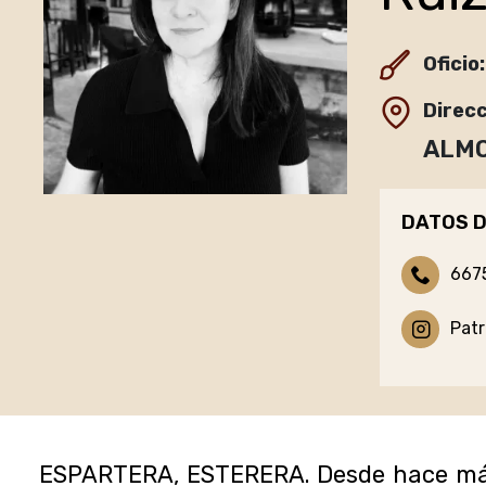
Oficio:
Direcc
ALMO
DATOS D
667
Patr
ESPARTERA, ESTERERA. Desde hace más d