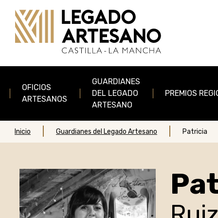
Pasar al contenido principal
Main navigation
GUARDIANES
OFICIOS
DEL LEGADO
PREMIOS REGI
ARTESANOS
ARTESANO
Inicio
Guardianes del Legado Artesano
Patricia
Pat
Ruiz