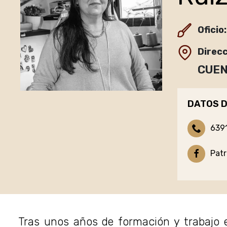
Oficio:
Direcc
CUENC
DATOS D
639
Patr
Tras unos años de formación y trabajo e